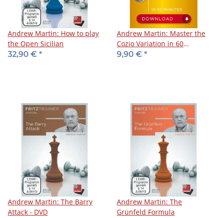
Andrew Martin: How to play
Andrew Martin: Master the
the Open Sicilian
Cozio Variation in 60
Minutes
32,90 €
*
9,90 €
*
Andrew Martin: The Barry
Andrew Martin: The
Attack - DVD
Grünfeld Formula