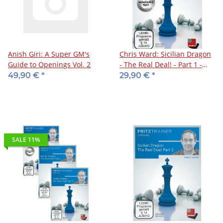
Anish Giri: A Super GM's
Chris Ward: Sicilian Dragon
Guide to Openings Vol. 2
- The Real Deal! - Part 1 -
DVD
49,90 €
*
29,90 €
*
SALE 11%