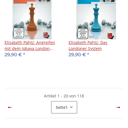
Elisabeth Pähtz: Angreifen
Elisabeth Pähtz: Das
mit dem Jobava London
Londoner System
System
29,90 €
*
29,90 €
*
Artikel 1 - 20 von 118
Seite
1