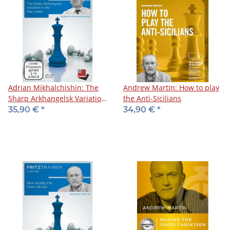
Adrian Mikhalchishin: The
Andrew Martin: How to play
Sharp Arkhangelsk Variation
the Anti-Sicilians
in the Ruy Lopez
35,90 €
*
34,90 €
*