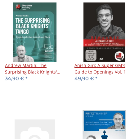
Andrew Martin: The
Anish Giri: A Super GM's
Surprising Black Knights'
Guide to Openings Vol. 1
Tango
34,90 €
*
49,90 €
*