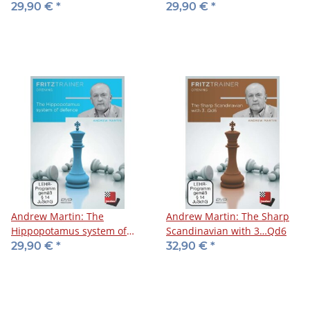
29,90 €
*
29,90 €
*
Andrew Martin: The
Andrew Martin: The Sharp
Hippopotamus system of
Scandinavian with 3…Qd6
defence
29,90 €
*
32,90 €
*