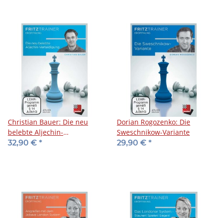
Christian Bauer: Die neu
Dorian Rogozenko: Die
belebte Aljechin-
Sweschnikow-Variante
Verteidigung
32,90 €
*
29,90 €
*