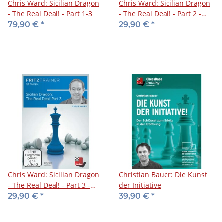
Chris Ward: Sicilian Dragon
Chris Ward: Sicilian Dragon
- The Real Deal! - Part 1-3
- The Real Deal! - Part 2 -
DVD
79,90 €
*
29,90 €
*
Chris Ward: Sicilian Dragon
Christian Bauer: Die Kunst
- The Real Deal! - Part 3 -
der Initiative
DVD
29,90 €
*
39,90 €
*