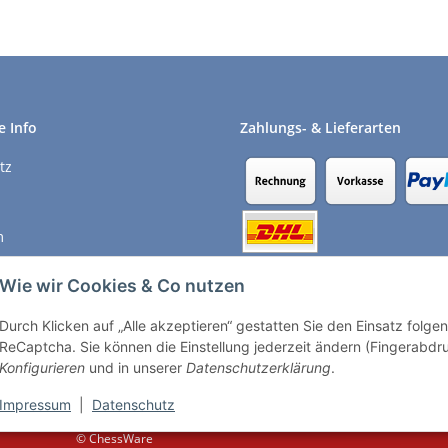
e Info
Zahlungs- & Lieferarten
tz
m
recht
Wie wir Cookies & Co nutzen
Durch Klicken auf „Alle akzeptieren“ gestatten Sie den Einsatz folg
Vertrag widerrufen
ReCaptcha. Sie können die Einstellung jederzeit ändern (Fingerabdruc
Konfigurieren
und in unserer
Datenschutzerklärung
.
Impressum
|
Datenschutz
© ChessWare