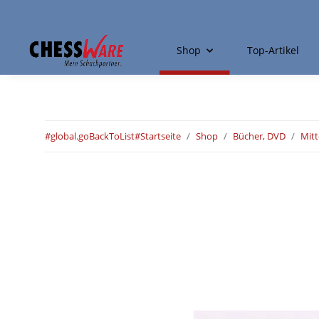
Shop
Top-Artikel
#global.goBackToList#
Startseite
Shop
Bücher, DVD
Mitt