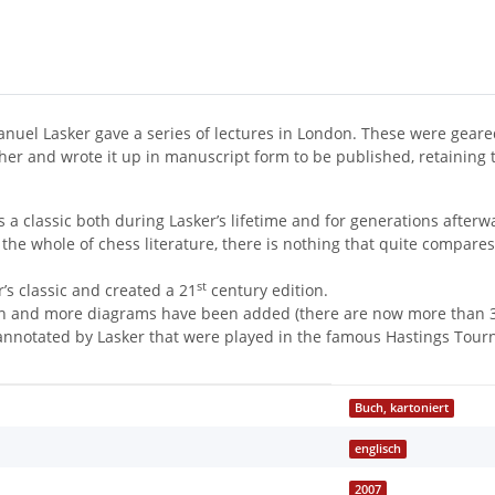
uel Lasker gave a series of lectures in London. These were geared t
ther and wrote it up in manuscript form to be published, retaining t
s a classic both during Lasker’s lifetime and for generations afterw
the whole of chess literature, there is nothing that quite compares 
st
s classic and created a 21
century edition.
on and more diagrams have been added (there are now more than 3
annotated by Lasker that were played in the famous Hastings Tour
Buch, kartoniert
englisch
2007