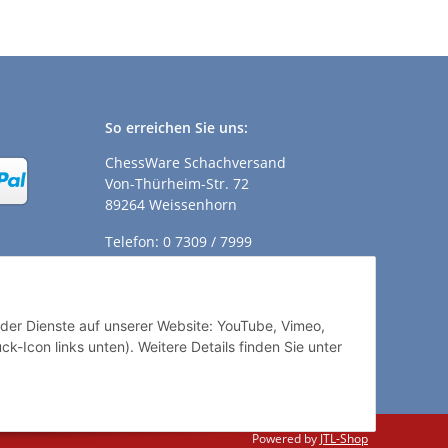
So erreichen Sie uns:
ChessWare Schachversand
Von-Thürheim-Str. 72
89264 Weissenhorn
Telefon: 0 7309 / 7999
E-Mail:
shop@chessware.de
ender Dienste auf unserer Website: YouTube, Vimeo,
k-Icon links unten). Weitere Details finden Sie unter
Powered by
JTL-Shop