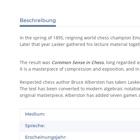
Beschreibung
In the spring of 1895, reigning world chess champion Eman
Later that year Lasker gathered his lecture material toge
The result was
Common Sense in Chess
, long regarded a
It is a masterpiece of compression and exposition, and in 
Respected chess author Bruce Alberston has taken Lasker’
The text has been converted to modern algebraic notati
original masterpiece, Alberston has added seven games 
Produkteigenschaft
Wert
Medium:
Sprache:
Erscheinungsjahr: