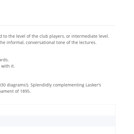
o the level of the club players, or intermediate level.
he informal, conversational tone of the lectures.
ards.
with it.
30 diagrams!). Splendidly complementing Lasker’s
nament of 1895.