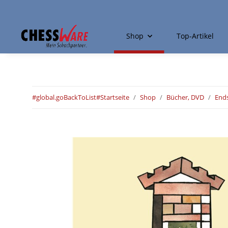
Shop
Top-Artikel
#global.goBackToList#
Startseite
Shop
Bücher, DVD
Ends