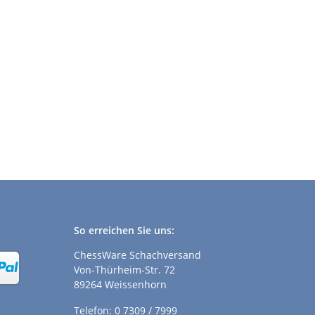
So erreichen Sie uns:
ChessWare Schachversand
Von-Thürheim-Str. 72
89264 Weissenhorn
Telefon: 0 7309 / 7999