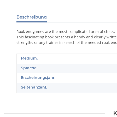
Beschreibung
Rook endgames are the most complicated area of chess.
This fascinating book presents a handy and clearly writt
strengths or any trainer in search of the needed rook en
Produkteigenschaft
Wert
Medium:
Sprache:
Erscheinungsjahr:
Seitenanzahl:
K