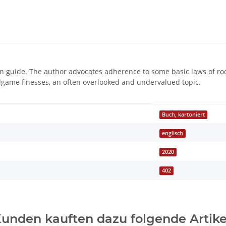
en guide. The author advocates adherence to some basic laws of roo
dgame finesses, an often overlooked and undervalued topic.
Buch, kartoniert
englisch
2020
402
unden kauften dazu folgende Artike