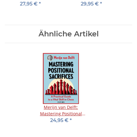
Chess
Chess
27,95 €
*
29,95 €
*
Ähnliche Artikel
Merijn van Delft:
Mastering Positional
Sacrifices
24,95 €
*