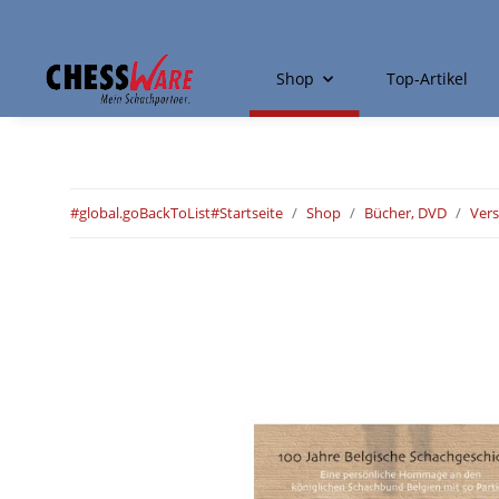
Shop
Top-Artikel
#global.goBackToList#
Startseite
Shop
Bücher, DVD
Ver