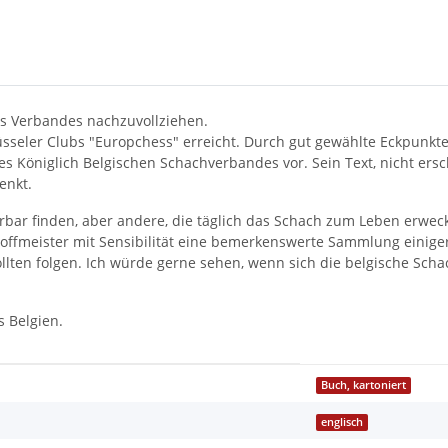
nes Verbandes nachzuvollziehen.
sseler Clubs "Europchess" erreicht. Durch gut gewählte Eckpunkte - 
öniglich Belgischen Schachverbandes vor. Sein Text, nicht erschö
enkt.
bar finden, aber andere, die täglich das Schach zum Leben erweck
 Hoffmeister mit Sensibilität eine bemerkenswerte Sammlung eini
sollten folgen. Ich würde gerne sehen, wenn sich die belgische S
 Belgien.
Buch, kartoniert
englisch