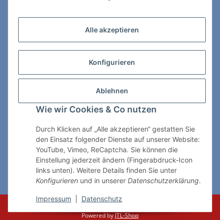
Zahlungs- & Lieferarten
Alle akzeptieren
Konfigurieren
So erreichen Sie uns:
Ablehnen
ChessWare Schachversand
Wie wir Cookies & Co nutzen
Von-Thürheim-Str. 72
89264 Weissenhorn
Durch Klicken auf „Alle akzeptieren“ gestatten Sie
den Einsatz folgender Dienste auf unserer Website:
Telefon: 0 7309 / 7999
YouTube, Vimeo, ReCaptcha. Sie können die
Einstellung jederzeit ändern (Fingerabdruck-Icon
E-Mail:
shop@chessware.de
links unten). Weitere Details finden Sie unter
Konfigurieren
und in unserer
Datenschutzerklärung
.
* Alle Preise inkl. gesetzlicher USt., zzgl.
Versand
Impressum
|
Datenschutz
© ChessWare
Powered by
JTL-Shop