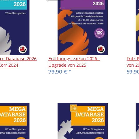
ce Database 2026
Eröffnungslexikon 2026 -
Fritz
Corr 2024
Upgrade von 2025
von 2
79,90 €
*
59,9