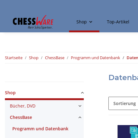
Shop
Top-Artikel
Startseite
Shop
ChessBase
Programm und Datenbank
Daten
Datenb
Kategorien
Shop
Sortierung
Bücher, DVD
ChessBase
Programm und Datenbank