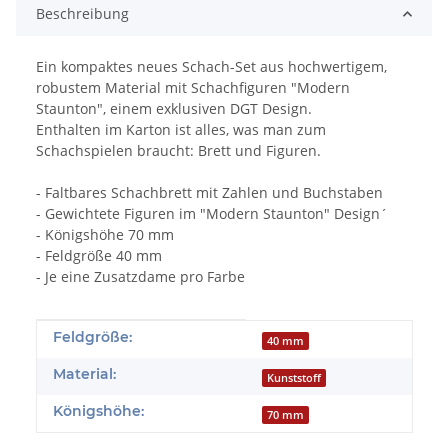
Beschreibung
Ein kompaktes neues Schach-Set aus hochwertigem,
robustem Material mit Schachfiguren "Modern
Staunton", einem exklusiven DGT Design.
Enthalten im Karton ist alles, was man zum
Schachspielen braucht: Brett und Figuren.
- Faltbares Schachbrett mit Zahlen und Buchstaben
- Gewichtete Figuren im "Modern Staunton" Design´
- Königshöhe 70 mm
- Feldgröße 40 mm
- Je eine Zusatzdame pro Farbe
Produkteigenschaft
Wert
Feldgröße:
40 mm
Material:
Kunststoff
Königshöhe:
70 mm