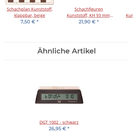
Schachplan Kunststoff,
Schachfiguren
klappbar, beige
Kunststoff, KH 93 mm,
Kun
im Holzkasten
7,50 €
*
21,90 €
*
Ähnliche Artikel
DGT 1002 - schwarz
26,95 €
*