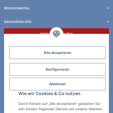
Wissenswertes
Gesetzliche Info
Vertrag widerrufen
Zahlungs- & Lieferarten
Alle akzeptieren
Konfigurieren
So erreichen Sie uns:
Ablehnen
ChessWare Schachversand
Wie wir Cookies & Co nutzen
Von-Thürheim-Str. 72
89264 Weissenhorn
Durch Klicken auf „Alle akzeptieren“ gestatten Sie
den Einsatz folgender Dienste auf unserer Website:
Telefon: 0 7309 / 7999