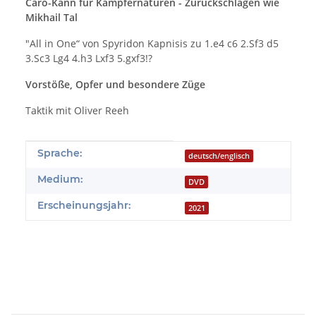
Caro-Kann für Kämpfernaturen - Zurückschlagen wie
Mikhail Tal
"All in One“ von Spyridon Kapnisis zu 1.e4 c6 2.Sf3 d5
3.Sc3 Lg4 4.h3 Lxf3 5.gxf3!?
Vorstöße, Opfer und besondere Züge
Taktik mit Oliver Reeh
Produkteigenschaft
Wert
Sprache:
deutsch/englisch
Medium:
DVD
Erscheinungsjahr:
2021