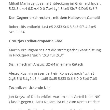
Mihail Marin zeigt seine Entdeckung im Grünfeld-Inder.
5.Db3 dxc4 6.Dxc4 0-0 7.e4 Lg4 8.Le3 Sfd7 9.Db3 Sc6!?
Den Gegner erschrecken - mit dem Halloween-Gambit!
Robert Ris entkorkt 1.e4 e5 2.Sf3 Sc6 3.Sc3 Sf6 4.Sxe5
Sxe5 5.d4
Firouzjas Freibauernpaar a5-b6!
Martin Breutigam seziert die strategische Glanzleistung
in Firouzja-Karjakin "Zug für Zug“
Sizilianisch im Anzug: d2-d4 in einem Rutsch
Alexey Kuzmin präsentiert ein Konzept nach 1.c4 e5
2.g3 Sf6 3.Lg2 d5 4.cxd5 Sxd5 5.Sf3 Sc6 6.0-0 Sb6 7.b3
Technik vs. tickende Uhr
Jan Krzysztof Duda erklärt, warum sein Vorteil beim NIC
Classic gegen Hikaru Nakamura nur zum Remis reichte