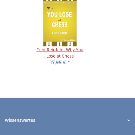
Fred Reinfeld: Why You
Lose at Chess
17,95 €
*
Wissenswertes