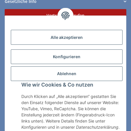
Gesetzliche Info
Vertrag widerrufen
Zahlungs- & Lieferarten
Alle akzeptieren
Konfigurieren
So erreichen Sie uns:
Ablehnen
ChessWare Schachversand
Wie wir Cookies & Co nutzen
Von-Thürheim-Str. 72
89264 Weissenhorn
Durch Klicken auf „Alle akzeptieren“ gestatten Sie
den Einsatz folgender Dienste auf unserer Website:
Telefon: 0 7309 / 7999
YouTube, Vimeo, ReCaptcha. Sie können die
Einstellung jederzeit ändern (Fingerabdruck-Icon
E-Mail:
shop@chessware.de
links unten). Weitere Details finden Sie unter
Konfigurieren
und in unserer
Datenschutzerklärung
.
* Alle Preise inkl. gesetzlicher USt., zzgl.
Versand