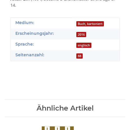
14.
Produkteigenschaft
Wert
Medium:
Buch, kartoniert
Erscheinungsjahr:
2016
Sprache:
englisch
Seitenanzahl:
88
Ähnliche Artikel