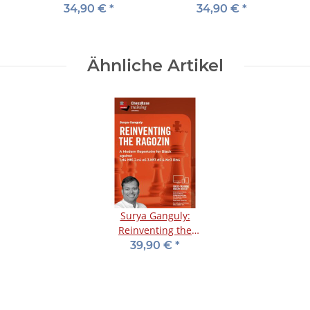
Master your technique
Master your technique
34,90 €
*
34,90 €
*
- Vol. 1
- Vol. 3
Ähnliche Artikel
Surya Ganguly:
Reinventing the
Ragozin
39,90 €
*