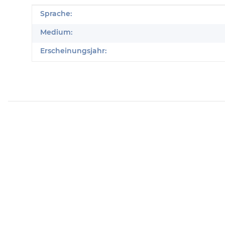
Produkteigenschaft
Wert
Sprache:
Medium:
Erscheinungsjahr: