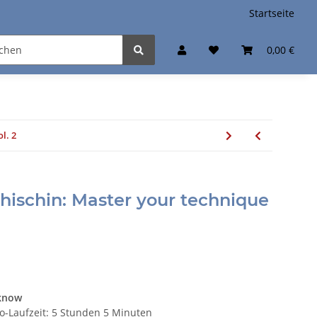
Startseite
0,00 €
l. 2
hischin: Master your technique
 know
deo-Laufzeit: 5 Stunden 5 Minuten