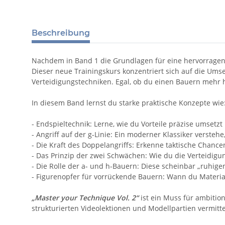
Beschreibung
Nachdem in Band 1 die Grundlagen für eine hervorragende
Dieser neue Trainingskurs konzentriert sich auf die Ums
Verteidigungstechniken. Egal, ob du einen Bauern mehr ha
In diesem Band lernst du starke praktische Konzepte wie
- Endspieltechnik: Lerne, wie du Vorteile präzise umsetzt
- Angriff auf der g-Linie: Ein moderner Klassiker verste
- Die Kraft des Doppelangriffs: Erkenne taktische Chance
- Das Prinzip der zwei Schwächen: Wie du die Verteidig
- Die Rolle der a- und h-Bauern: Diese scheinbar „ruhig
- Figurenopfer für vorrückende Bauern: Wann du Material
„Master your Technique Vol. 2“
ist ein Muss für ambitio
strukturierten Videolektionen und Modellpartien vermitte