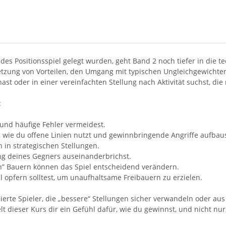
s Positionsspiel gelegt wurden, geht Band 2 noch tiefer in die te
etzung von Vorteilen, den Umgang mit typischen Ungleichgewichten
st oder in einer vereinfachten Stellung nach Aktivität suchst, die
:
 und häufige Fehler vermeidest.
he, wie du offene Linien nutzt und gewinnbringende Angriffe aufbaus
n in strategischen Stellungen.
ung deines Gegners auseinanderbrichst.
en” Bauern können das Spiel entscheidend verändern.
 opfern solltest, um unaufhaltsame Freibauern zu erzielen.
nierte Spieler, die „bessere“ Stellungen sicher verwandeln oder a
lt dieser Kurs dir ein Gefühl dafür, wie du gewinnst, und nicht nur