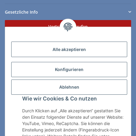
Gesetzliche Info
Vertrag widerrufen
Zahlungs- & Lieferarten
Alle akzeptieren
Konfigurieren
So erreichen Sie uns:
Ablehnen
ChessWare Schachversand
Wie wir Cookies & Co nutzen
Von-Thürheim-Str. 72
89264 Weissenhorn
Durch Klicken auf „Alle akzeptieren“ gestatten Sie
den Einsatz folgender Dienste auf unserer Website:
Telefon: 0 7309 / 7999
YouTube, Vimeo, ReCaptcha. Sie können die
Einstellung jederzeit ändern (Fingerabdruck-Icon
E-Mail:
shop@chessware.de