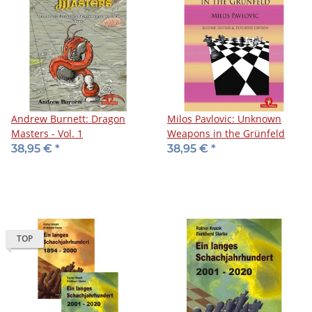
Andrew Burnett: Dragon
Milos Pavlovic: Unknown
Masters - Vol. 1
Weapons in the Grünfeld
38,95 €
*
38,95 €
*
TOP