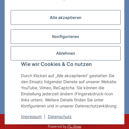
Zahlungs- & Lieferarten
Alle akzeptieren
Konfigurieren
So erreichen Sie uns:
Ablehnen
ChessWare Schachversand
Wie wir Cookies & Co nutzen
Von-Thürheim-Str. 72
89264 Weissenhorn
Durch Klicken auf „Alle akzeptieren“ gestatten Sie
den Einsatz folgender Dienste auf unserer Website:
Telefon: 0 7309 / 7999
YouTube, Vimeo, ReCaptcha. Sie können die
Einstellung jederzeit ändern (Fingerabdruck-Icon
E-Mail:
shop@chessware.de
links unten). Weitere Details finden Sie unter
Konfigurieren
und in unserer
Datenschutzerklärung
.
* Alle Preise inkl. gesetzlicher USt., zzgl.
Versand
Impressum
|
Datenschutz
© ChessWare
Powered by
JTL-Shop