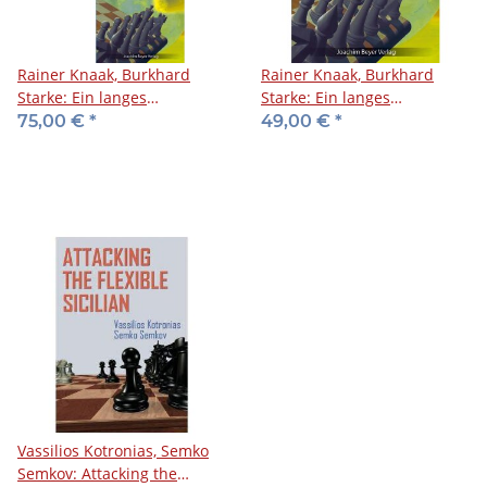
Rainer Knaak, Burkhard
Rainer Knaak, Burkhard
Starke: Ein langes
Starke: Ein langes
Schachjahrhundert - Bundle
Schachjahrhundert 2001 -
75,00 €
*
49,00 €
*
2 Bücher
2020
Vassilios Kotronias, Semko
Semkov: Attacking the