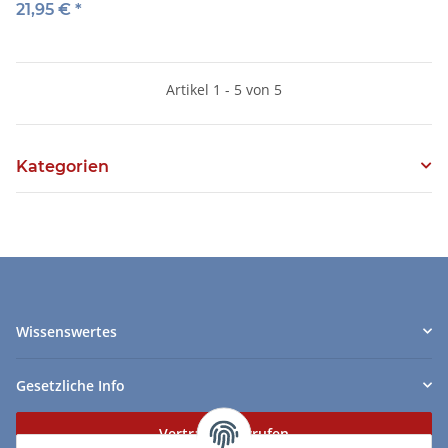
Flexible Sicilian
21,95 €
*
Artikel 1 - 5 von 5
Kategorien
Wissenswertes
Gesetzliche Info
Vertrag widerrufen