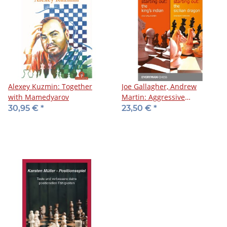
Alexey Kuzmin: Together
Joe Gallagher, Andrew
with Mamedyarov
Martin: Aggressive
Counterattacking Repertoire
30,95 €
*
23,50 €
*
based on ...g6