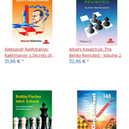
Aleksandr Rakhmanov:
Alexey Kovalchuk: The
Rakhmanov´s Secrets of
Benko Revisited - Volume 2
Opening Preparation
31,95 €
*
32,95 €
*