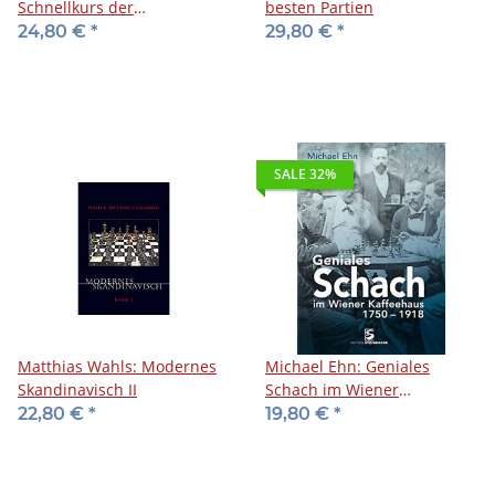
Schnellkurs der
besten Partien
Schacheröffnungen -
24,80 €
*
29,80 €
*
Theorie
SALE 32%
Matthias Wahls: Modernes
Michael Ehn: Geniales
Skandinavisch II
Schach im Wiener
Kaffeehaus 1750-1918
22,80 €
*
19,80 €
*