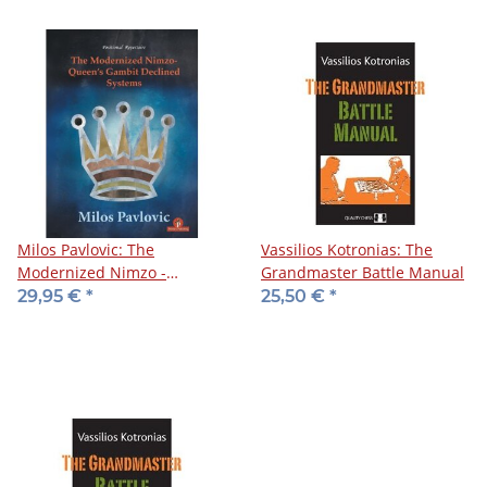
Milos Pavlovic: The
Vassilios Kotronias: The
Modernized Nimzo -
Grandmaster Battle Manual
Queen's Gambit Declined
29,95 €
*
25,50 €
*
System