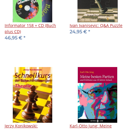
Informator 158 + CD (Buch
Ivan Ivanisevic: Q&A Puzzle
plus CD)
24,95 €
*
46,95 €
*
Jerzy Konikowski:
Karl-Otto Jung: Meine