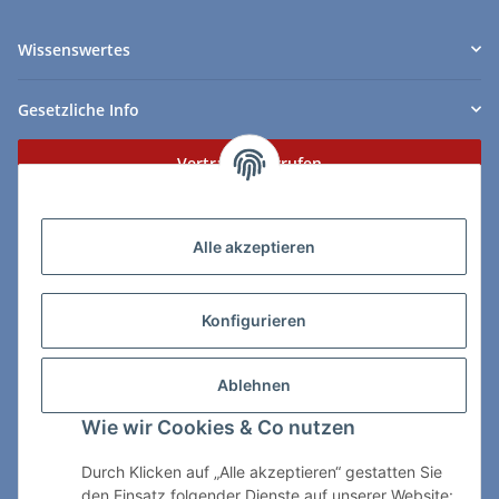
Wissenswertes
Gesetzliche Info
Vertrag widerrufen
Zahlungs- & Lieferarten
Alle akzeptieren
Konfigurieren
So erreichen Sie uns:
Ablehnen
ChessWare Schachversand
Wie wir Cookies & Co nutzen
Von-Thürheim-Str. 72
89264 Weissenhorn
Durch Klicken auf „Alle akzeptieren“ gestatten Sie
den Einsatz folgender Dienste auf unserer Website: