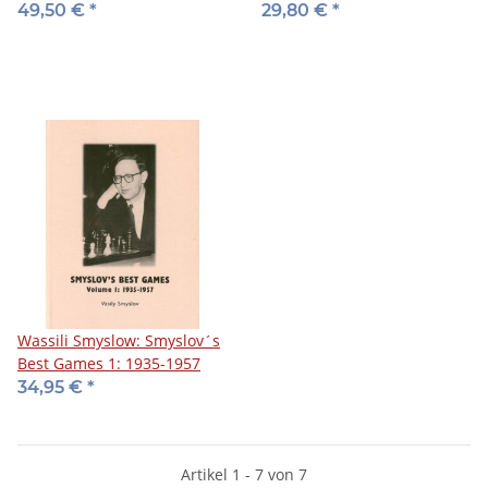
Grandmaster
Boris Spassky - Der
49,50 €
*
29,80 €
*
Leningrad Cowboy
Wassili Smyslow: Smyslov´s
Best Games 1: 1935-1957
34,95 €
*
Artikel 1 - 7 von 7