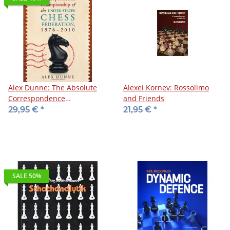
Alex Dunne: The Absolute
Alexei Kornev: Rossolimo
Correspondence
and Friends
Championship of the United
29,95 €
*
21,95 €
*
States Chess Federation,
1976-2010
SALE 50%