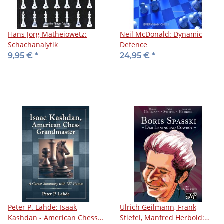
Hans Jörg Matheiowetz:
Neil McDonald: Dynamic
Schachanalytik
Defence
9,95 €
*
24,95 €
*
Peter P. Lahde: Isaak
Ulrich Geilmann, Fränk
Kashdan - American Chess
Stiefel, Manfred Herbold: