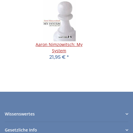
Aaron Nimzowitsch: My
System
21,95 €
*
Wissenswertes
Gesetzliche Info