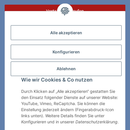
Vertrag widerrufen
Zahlungs- & Lieferarten
Alle akzeptieren
Konfigurieren
So erreichen Sie uns:
Ablehnen
ChessWare Schachversand
Wie wir Cookies & Co nutzen
Von-Thürheim-Str. 72
89264 Weissenhorn
Durch Klicken auf „Alle akzeptieren“ gestatten Sie
den Einsatz folgender Dienste auf unserer Website:
Telefon: 0 7309 / 7999
YouTube, Vimeo, ReCaptcha. Sie können die
Einstellung jederzeit ändern (Fingerabdruck-Icon
E-Mail:
shop@chessware.de
links unten). Weitere Details finden Sie unter
Konfigurieren
und in unserer
Datenschutzerklärung
.
* Alle Preise inkl. gesetzlicher USt., zzgl.
Versand