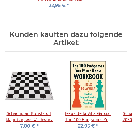
Must Know Workbook
22,95 €
*
Kunden kauften dazu folgende
Artikel:
Schachplan Kunststoff,
Jesus de la Villa Garcia:
Scha
klappbar, weiß/schwarz
The 100 Endgames You
2030
Must Know Workbook
7,00 €
*
22,95 €
*