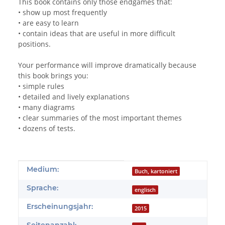
This book contains only those endgames that:
• show up most frequently
• are easy to learn
• contain ideas that are useful in more difficult
positions.
Your performance will improve dramatically because
this book brings you:
• simple rules
• detailed and lively explanations
• many diagrams
• clear summaries of the most important themes
• dozens of tests.
Produkteigenschaft
Wert
Medium:
Buch, kartoniert
Sprache:
englisch
Erscheinungsjahr:
2015